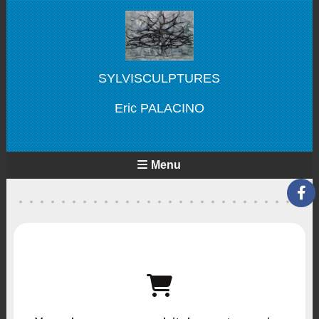
SYLVISCULPTURES
Eric PALACINO
Menu