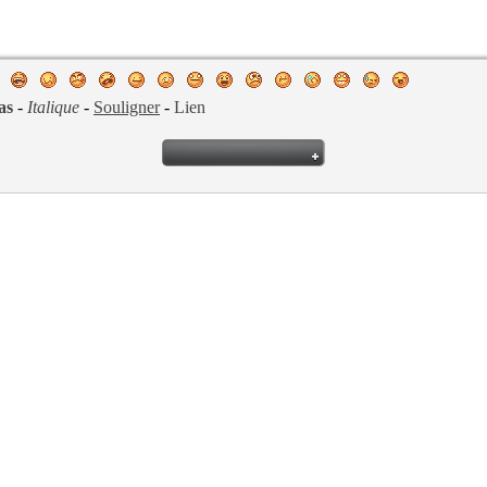
as
-
Italique
-
Souligner
-
Lien